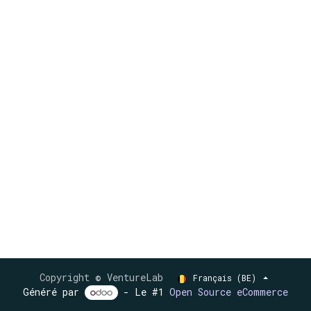
Copyright © VentureLab
Français (BE)
Généré par
- Le #1
Open Source eCommerce